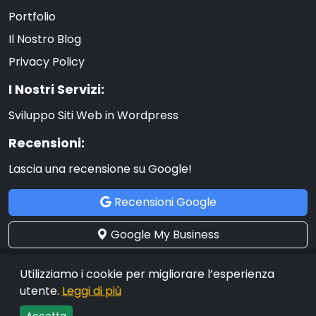
Portfolio
Il Nostro Blog
Privacy Policy
I Nostri Servizi:
Sviluppo Siti Web in Wordpress
Recensioni:
Lascia una recensione su Google!
Recensioni Google
Google My Business
© 2012 - 2025 Benedetto Asta Web Company. All rights
Utilizziamo i cookie per migliorare l’esperienza
reserved.
utente.
Leggi di più