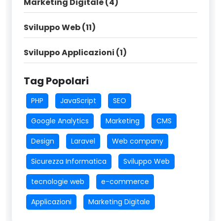
Marketing Digitale (4)
Sviluppo Web (11)
Sviluppo Applicazioni (1)
Tag Popolari
PHP
JavaScript
SEO
Google Analytics
Marketing
CMS
Design
Laravel
Web company
Sicurezza Informatica
Sviluppo Web
tecnologie web
e-commerce
Applicazioni
Marketing Digitale