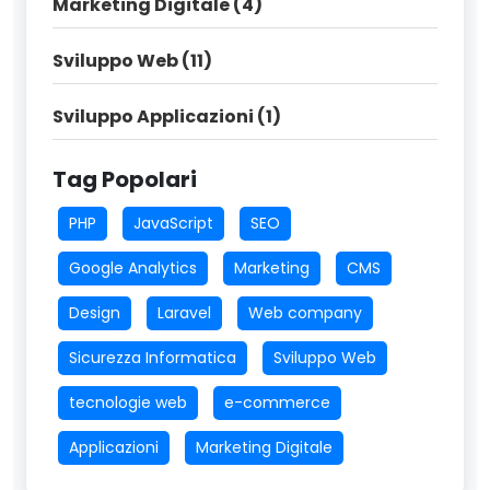
Marketing Digitale (4)
Sviluppo Web (11)
Sviluppo Applicazioni (1)
Tag Popolari
PHP
JavaScript
SEO
Google Analytics
Marketing
CMS
Design
Laravel
Web company
Sicurezza Informatica
Sviluppo Web
tecnologie web
e-commerce
Applicazioni
Marketing Digitale