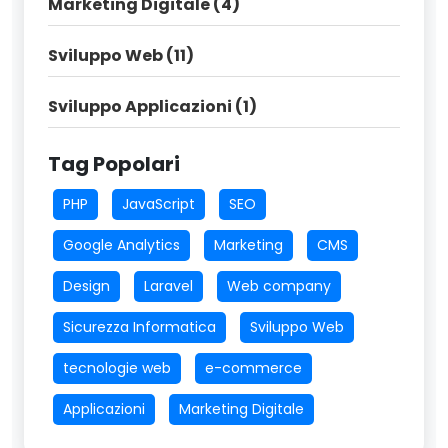
Marketing Digitale (4)
Sviluppo Web (11)
Sviluppo Applicazioni (1)
Tag Popolari
PHP
JavaScript
SEO
Google Analytics
Marketing
CMS
Design
Laravel
Web company
Sicurezza Informatica
Sviluppo Web
tecnologie web
e-commerce
Applicazioni
Marketing Digitale