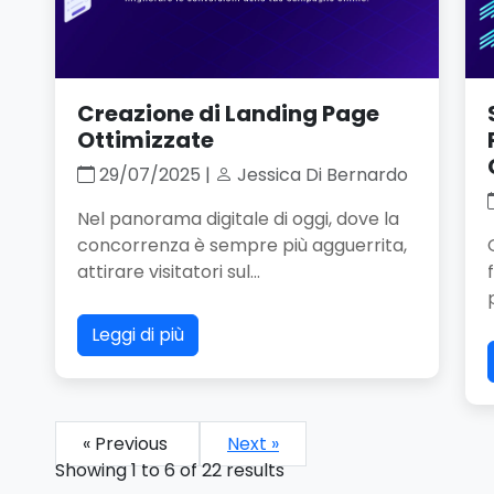
Creazione di Landing Page
Ottimizzate
29/07/2025 |
Jessica Di Bernardo
Nel panorama digitale di oggi, dove la
concorrenza è sempre più agguerrita,
attirare visitatori sul...
Leggi di più
« Previous
Next »
Showing
1
to
6
of
22
results