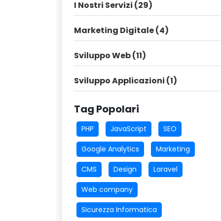
I Nostri Servizi (29)
Marketing Digitale (4)
Sviluppo Web (11)
Sviluppo Applicazioni (1)
Tag Popolari
PHP
JavaScript
SEO
Google Analytics
Marketing
CMS
Design
Laravel
Web company
Sicurezza Informatica