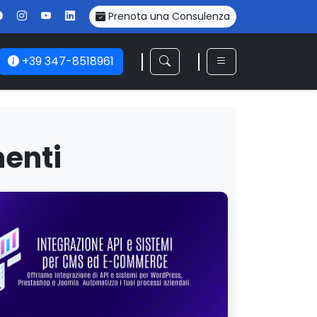
Prenota una Consulenza
+39 347-8518961
enti