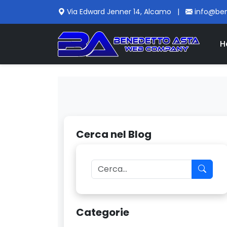
Via Edward Jenner 14, Alcamo
|
info@be
H
Cerca nel Blog
Categorie