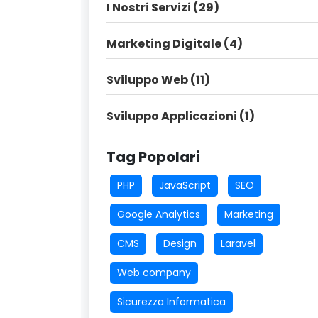
I Nostri Servizi (29)
Marketing Digitale (4)
Sviluppo Web (11)
Sviluppo Applicazioni (1)
Tag Popolari
PHP
JavaScript
SEO
Google Analytics
Marketing
CMS
Design
Laravel
Web company
Sicurezza Informatica