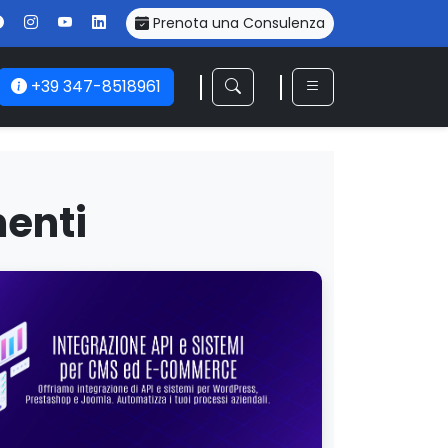
Prenota una Consulenza
+39 347-8518961
enti