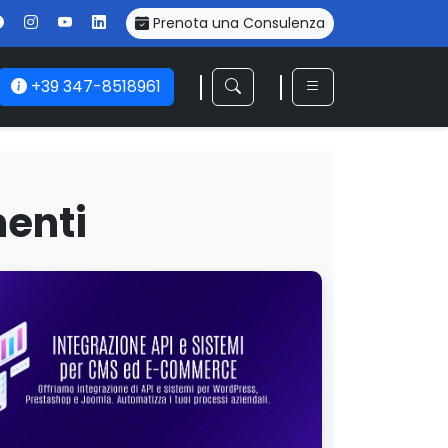
Prenota una Consulenza
+39 347-8518961
enti