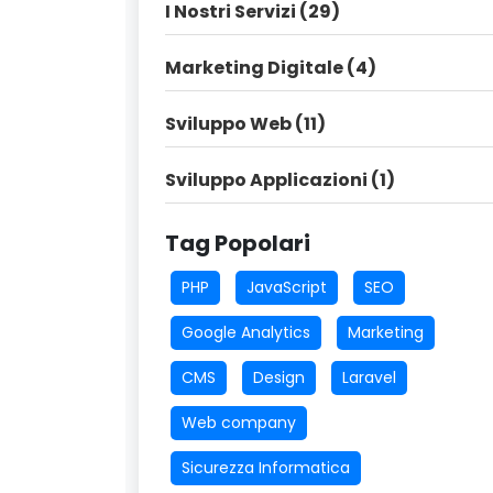
I Nostri Servizi (29)
Marketing Digitale (4)
Sviluppo Web (11)
Sviluppo Applicazioni (1)
Tag Popolari
PHP
JavaScript
SEO
Google Analytics
Marketing
CMS
Design
Laravel
Web company
Sicurezza Informatica