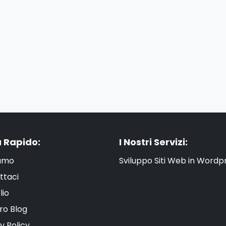
 Rapido:
I Nostri Servizi:
iamo
Sviluppo Siti Web in Wordp
ttaci
lio
tro Blog
y Policy