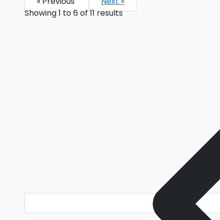
« Previous
Next »
Showing
1
to
6
of
11
results