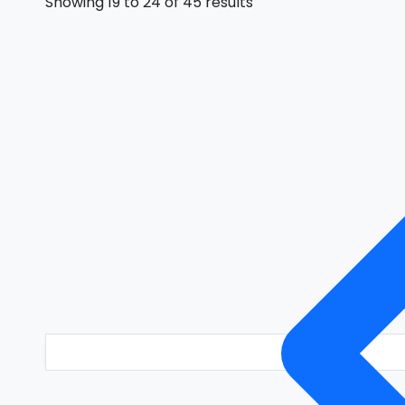
Showing
19
to
24
of
45
results