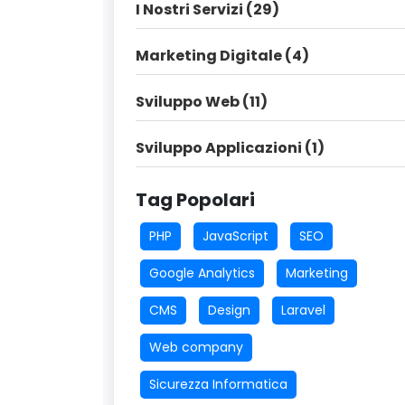
I Nostri Servizi (29)
Marketing Digitale (4)
Sviluppo Web (11)
Sviluppo Applicazioni (1)
Tag Popolari
PHP
JavaScript
SEO
Google Analytics
Marketing
CMS
Design
Laravel
Web company
Sicurezza Informatica