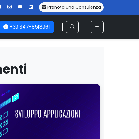
Prenota una Consulenza
+39 347-8518961
enti