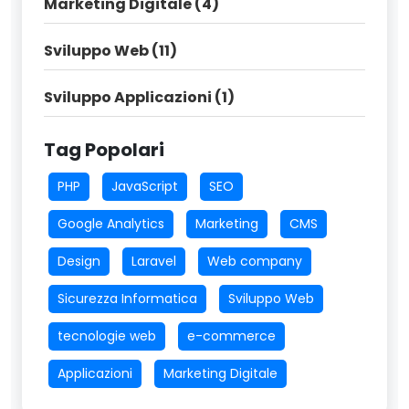
Marketing Digitale (4)
Sviluppo Web (11)
Sviluppo Applicazioni (1)
Tag Popolari
PHP
JavaScript
SEO
Google Analytics
Marketing
CMS
Design
Laravel
Web company
Sicurezza Informatica
Sviluppo Web
tecnologie web
e-commerce
Applicazioni
Marketing Digitale